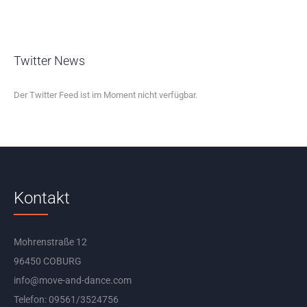
Twitter News
Der Twitter Feed ist im Moment nicht verfügbar.
Kontakt
Mohrenstraße 12
96450 COBURG
info@move-and-dance.com
Telefon: 09561/3524756