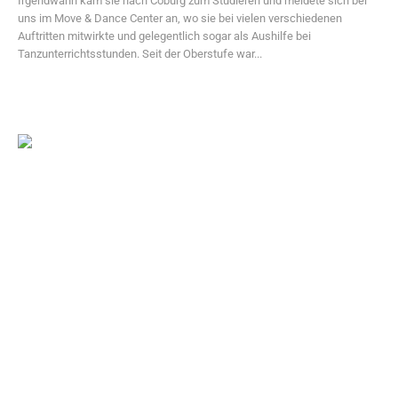
Irgendwann kam sie nach Coburg zum Studieren und meldete sich bei
uns im Move & Dance Center an, wo sie bei vielen verschiedenen
Auftritten mitwirkte und gelegentlich sogar als Aushilfe bei
Tanzunterrichtsstunden. Seit der Oberstufe war...