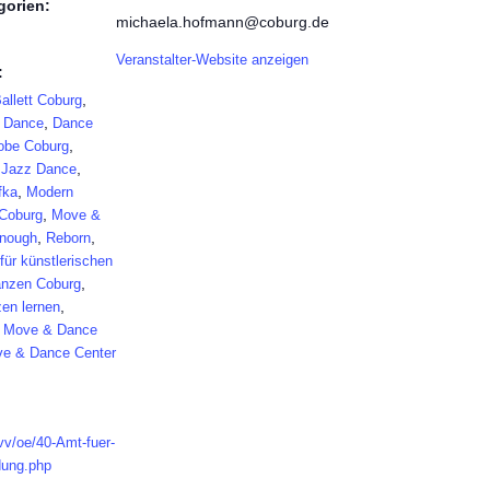
gorien:
michaela.hofmann@coburg.de
Veranstalter-Website anzeigen
:
,
allett Coburg
,
,
Dance
Dance
,
obe Coburg
,
,
Jazz Dance
,
fka
Modern
,
Coburg
Move &
,
,
nough
Reborn
für künstlerischen
,
anzen Coburg
,
en lernen
o Move & Dance
ve & Dance Center
vv/oe/40-Amt-fuer-
dung.php