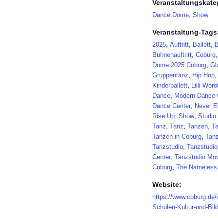
Veranstaltungskate
,
Dance Dome
Show
Veranstaltung-Tags
,
,
,
2025
Auftritt
Ballett
B
,
Bühnenauftritt
Coburg
,
Dome 2025 Coburg
Gl
,
Gruppentanz
Hip Hop
,
Kinderballett
Lilli Woro
,
Dance
Modern Dance 
,
Dance Center
Never E
,
,
Rise Up
Show
Studio 
,
,
,
Tanz
Tanz
Tanzen
T
,
Tanzen in Coburg
Tanz
,
Tanzstudio
Tanzstudi
,
Center
Tanzstudio Mo
,
Coburg
The Nameless
Website:
https://www.coburg.de/
Schulen-Kultur-und-Bil