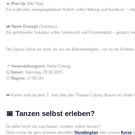
🔥
Rise Up
(Hip Hop)
Ein kraftvoller, energiegeladener Auftritt voller Haltung und Ausdruck – c
🌧️
Never Enough
(Solotanz)
Ein gefühlvoller Solotanz voller Sehnsucht und Emotionalität – getanzt v
Der Dance Dome ist mehr als nur ein Bühnenereignis – es ist ein Erlebnis 
📍
Veranstaltungsort:
Globe Coburg
🗓️
Datum:
Samstag, 28.06.2025
🕔
Beginn:
17:00 Uhr
🎟️ Karten sind ab dem 3. Juni über das Theater Coburg (Kasse im Globe C
📅
Tanzen selbst erleben?
Du willst nicht nur zuschauen, sondern selbst tanzen?
Dann schau dir gern unseren aktuellen
Stundenplan
oder unsere
Kurse
a