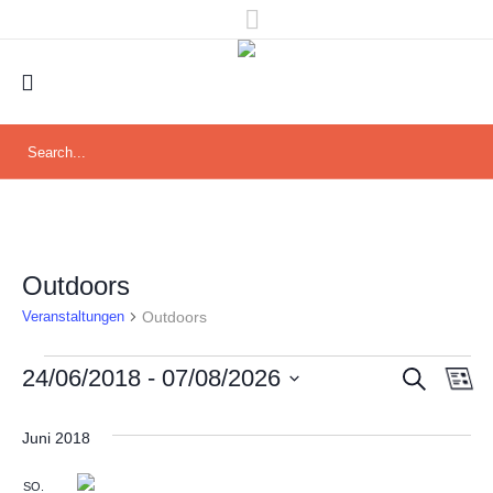
Outdoors
Outdoors
Veranstaltungen
Veranstaltungen
SUCHE
Veran
Ver
24/06/2018
 - 
07/08/2026
LI
Ans
Datum
Such
wählen.
Nav
Juni 2018
und
SO.