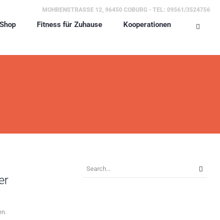
MOHRENSTRASSE 12, 96450 COBURG - TEL: 09561/3524756
Shop
Fitness für Zuhause
Kooperationen
er
en.