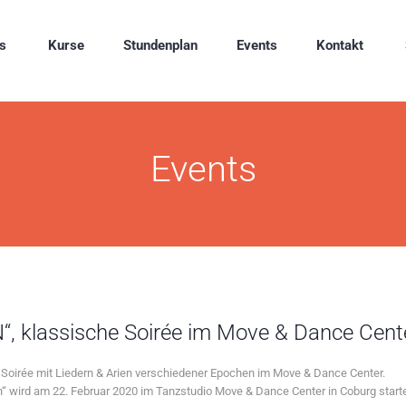
s
Kurse
Stundenplan
Events
Kontakt
Events
 klassische Soirée im Move & Dance Cent
oirée mit Liedern & Arien verschiedener Epochen im Move & Dance Center.
n“ wird am 22. Februar 2020 im Tanzstudio Move & Dance Center in Coburg start