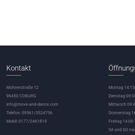
Kontakt
Öffnung
Mohrenstraße 12
Montag 14:15
96450 COBURG
Dienstag 09:0
info@move-and-dance.com
Mittwoch 09:4
Telefon: 09561/3524756
Donnerstag 16
Mobil: 0177/2461819
Freitag 14:00
SA und SO na