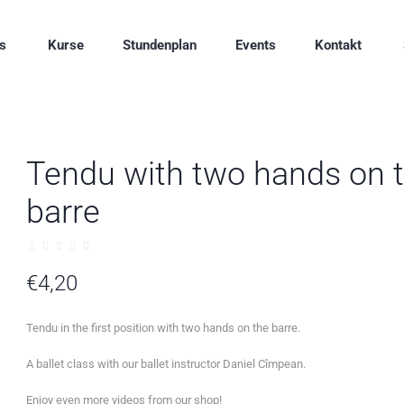
s
Kurse
Stundenplan
Events
Kontakt
Tendu with two hands on 
barre
€
4,20
Tendu in the first position with two hands on the barre.
A ballet class with our ballet instructor Daniel Cîmpean.
Enjoy even more videos from our shop!