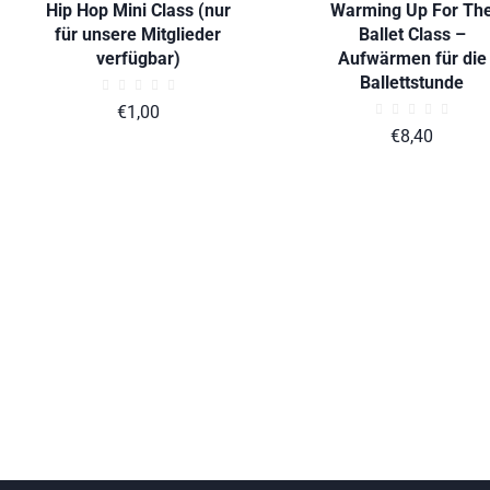
Hip Hop Mini Class (nur
Warming Up For Th
für unsere Mitglieder
Ballet Class –
verfügbar)
Aufwärmen für die
Ballettstunde
€
1,00
€
8,40
ADD TO CART
ADD TO CART