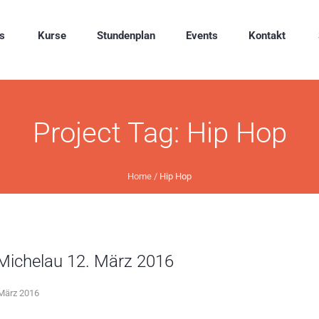
s
Kurse
Stundenplan
Events
Kontakt
Project Tag:
Hip Hop
Home
/
Hip Hop
Michelau 12. März 2016
 März 2016