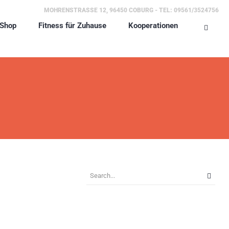
MOHRENSTRASSE 12, 96450 COBURG - TEL: 09561/3524756
Shop
Fitness für Zuhause
Kooperationen