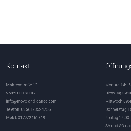
Kontakt
Öffnung
Mohrenstraße 12
Montag 14:15
96450 COBURG
Dienstag 09:0
info@move-and-dance.com
Mittwoch 09:4
Telefon: 09561/3524756
Donnerstag 16
Mobil: 0177/2461819
Freitag 14:00
SA und SO na