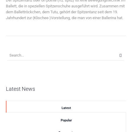
Der Spitzentanz oder on pointe (frz. spitz) ist eine Bewegungstechnik im
Ballett, die in speziellen Spitzenschuhe ausgeführt wird. Zusammen mit
dem Ballettröckchen, dem Tutu, gehört der Spitzentanz seit dem 19.
Jahrhundert zur (Klischee-)Vorstellung, die man von einer Ballerina hat.
Latest News
Latest
Popular