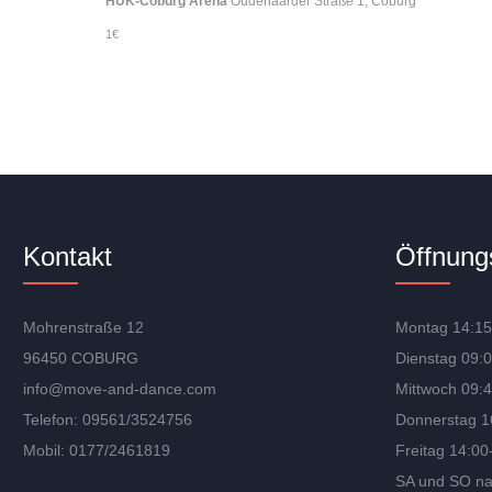
HUK-Coburg Arena
Oudenaarder Straße 1, Coburg
1€
Kontakt
Öffnung
Mohrenstraße 12
Montag 14:15
96450 COBURG
Dienstag 09:
info@move-and-dance.com
Mittwoch 09:
Telefon: 09561/3524756
Donnerstag 1
Mobil: 0177/2461819
Freitag 14:00
SA und SO na