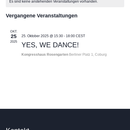
Es sind keine anstehenden Veranstaltungen vorhanden.
und
von
Vergangene Veranstaltungen
Ansic
Veranstaltungen
Navig
OKT.
25
25. Oktober 2025 @ 15:30
-
18:00
CEST
2025
YES, WE DANCE!
Kongresshaus Rosengarten
Berliner Platz 1, Coburg