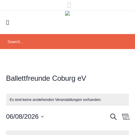
Ballettfreunde Coburg eV
Es sind keine anstehenden Veranstaltungen vorhanden.
SUCHE
Veran
Ver
06/08/2026
M
Ans
Datum
Such
Kalender
wählen.
Nav